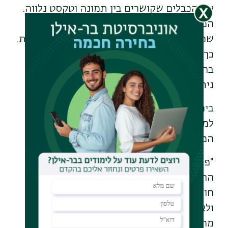
את הכבלים שקושרים בין תמונה וטקסט נלווה.
הפירוק שלהם מאפשר לייצר מקבצים חדשים,
שמאפשרים קריאות חדשות, משמעויות חדשות.
כך מתגלים סיפורים חדשים, שאינם קשורים
בהכרח ל'סיפור' המקורי של האלבום. לאופן
ניתוח זה קראנו Distant Reading".
בימים אלה עמלות החוקרות להגשת בקשות
למענקים כדי לקבל תקצוב להמשך יישומו של
הפרויקט.
"פרויקט מסוג זה מדגים את התהליך שמדעי
הרוח עוברים – תהליך שכולל טיפול בכמויות
חומר גדולות מבעבר, ומחקרים שהם כמותיים
ולא רק איכותניים. וכל זאת, מבלי לוותר על
מחקר טיפוסי של מדעי הרוח הקלאסיים".