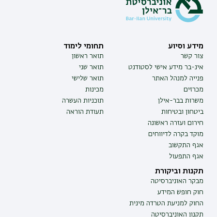
מידע וסיוע
תחומי לימוד
צור קשר
תואר ראשון
אינ-בר מידע אישי לסטודנט
תואר שני
פנייה למנהל האתר
תואר שלישי
מכרזים
מכינות
משרות בבר-אילן
תוכניות העשרה
ביטחון ובטיחות
תעודת הוראה
חירום ועזרה ראשונה
מוקד בקרה לדיווחים
אגף התקשוב
אגף התפעול
תקנות וביקורת
מבקר האוניברסיטה
חוק חופש המידע
החוק למניעת הטרדה מינית
תקנון האוניברסיטה