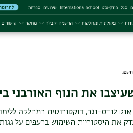
לתרומה
ם
סגל
פודקאסט
International School
אירועים
ספריות
דות
פקולטות ומחלקות
הרשמה וקבלה
מחקר
קישורים
עיצבו את הנוף האורבני ב
נט לנדס-נגר, דוקטורנטית במחלקה ללימוד
בדק את היסטוריית השימוש ברעפים על גגות