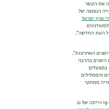
ה את הקשר
ייה הנפוצה של
י ארץ ישראל
לסטודנטים
של העת החדשה",
 עובדת כארכאולוגית-חופרת במרחב ירושלים ברשות העתיקות ב-20 השנים האחרונות",
ת השנים בהרבה
ו פה במפעלים
ים והסמלילים
וריה ממחקר
באקלים הצחיח למחצה של ארץ ישראל, שיטת הבנייה הנפוצה עד למאה ה-19 הייתה של גג