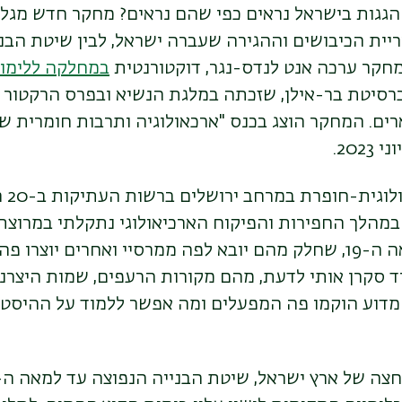
גגות בישראל נראים כפי שהם נראים? מחקר חדש מגל
יית הכיבושים וההגירה שעברה ישראל, לבין שיטת הבנ
מחקר ערכה אנט לנדס-נגר, דוקטורנטית
במחלקה ללימוד
רסיטת בר-אילן, שזכתה במלגת הנשיא ובפרס הרקטור 
רים. המחקר הוצג בכנס "ארכאולוגיה ותרבות חומרית 
202.
"אני
במהלך החפירות והפיקוח הארכיאולוגי נתקלתי במרוצ
מאוד רעפים מהמאה ה-19, שחלק מהם יובא לפה ממרסיי ואחרים יוצר
ד סקרן אותי לדעת, מהם מקורות הרעפים, שמות היצרנ
מדוע הוקמו פה המפעלים ומה אפשר ללמוד על ההיסט