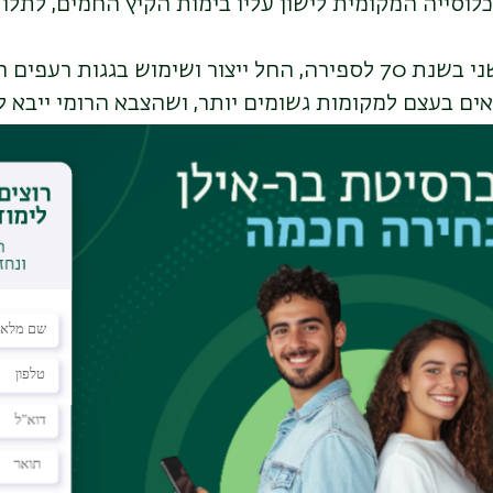
וסייה המקומית לישון עליו בימות הקיץ החמים, לתלות
"לאחר חורבן בית שני בשנת 70 לספירה, החל ייצור ושימוש בגגות
אים בעצם למקומות גשומים יותר, ושהצבא הרומי ייבא 
כן, בתקופה הביזנטית, התרחב הייצור התעשייתי של הר
ים. במאה השביעית לספירה, בעקבות הכיבוש הערבי באר
וחים, שמתאימים למזג האוויר המקומי וכן לכיפות אבן
אסלאמית". במחצית השנייה של המאה ה-19, עם התבססות
ץ, החל שוב יבוא סגנונות בנייה מאירופה, והרעפים חזר
שהאמיר עוד יותר בגלל השינוע לאזור ירושלים ההררית
במאה ה-19 ובראשית המאה ה-20 ארבעה מפעלים שייצרו רעפים כ
, שניים במושבה מוצא שבפרווריה ומפעל נוסף בפתח ת