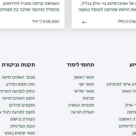
של אוניברסיטת בר-אילן בגליל,
האנושות קדימה ומוביל לחידושים,
את החשש שתרופה לטיפול באקנה
מהמודל הניוטוני שחיבר בין תפוחים
לתחלואה פסיכיאטרית
נופלים ובין גרמי שמים, ועד החיסון
 כסלו
12.05.2022 | י אייר
לקורונה, המבוסס על עקרונות שונים
מאלה של החיסונים הוותיקים יותר
וע
תחומי לימוד
תקנות וביקורת
תואר ראשון
מבקר האוניברסיטה
ע אישי לסטודנט
תואר שני
חוק חופש המידע
הל האתר
תואר שלישי
החוק למניעת הטרדה 
מכינות
תקנון האוניברסיטה
-אילן
תוכניות העשרה
תקנונים ונהלים
יחות
תעודת הוראה
תקנון למניעת ניגוד 
ה ראשונה
הצהרת נגישות
לדיווחים
הגנת הפרטיות
ב
תנאי שימוש באתר