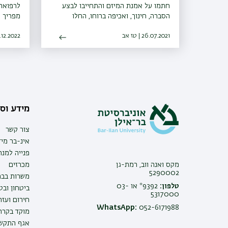
חתמו על אמנת המיזם והתחייבו לבצע
לרפואה 
הסברה, חינוך, ואכיפה ברוחו, החלו
מפריך 
פעילויות הסברה חינוך ואכיפה ברשויות
קשורה 
26.07.2021 | טז אב
ו-30 רשויות נוספות הביעו נכונות
04.12.2022 | ט
להצטרף גם הן למיזם
מידע וסי
צור קשר
אינ-בר מיד
פנייה למנ
מקס ואנה ווב, רמת-גן
מכרזים
5290002
משרות בבר
טלפון:
9392* או 03-
ביטחון ובט
5317000
חירום ועזר
WhatsApp:
052-6171988
מוקד בקרה 
אגף התקשו