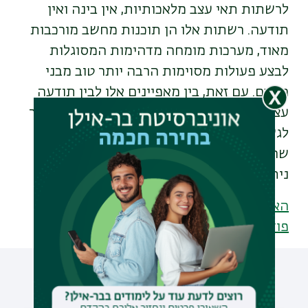
לרשתות תאי עצב מלאכותיות, אין בינה ואין
תודעה. רשתות אלו הן תוכנות מחשב מורכבות
מאוד, מערכות מומחה מדהימות המסוגלות
לבצע פעולות מסוימות הרבה יותר טוב מבני
האדם. עם זאת, בין מאפיינים אלו לבין תודעה
עצמית, פעורה תהום שבשלב זה לא נראית דרך
לגשר עליה. הגבול שבין האדם לבין המחשב
שריר וקיים, וככל שאני יכול להעריך כיום, לא
ניתן יהיה לחצות אותו עוד שנים רבות.
האזנה לפלייליסט מסתורי המוח, בר-דעת
פודקאסטים היכנסו
עוד כתבות שיעניינו אותך