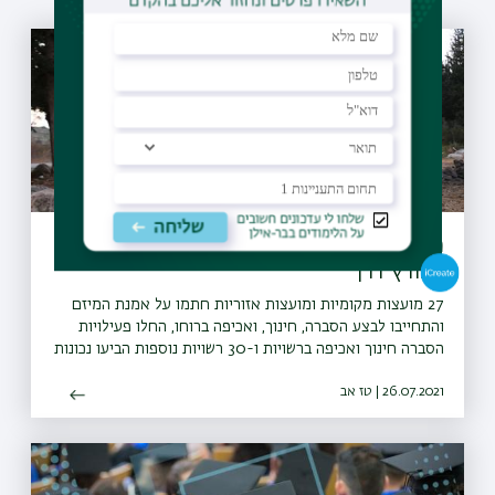
מיזם "קחו אתכם את הזבל" יקודם בעולם
כפורץ דרך
27 מועצות מקומיות ומועצות אזוריות חתמו על אמנת המיזם
והתחייבו לבצע הסברה, חינוך, ואכיפה ברוחו, החלו פעילויות
הסברה חינוך ואכיפה ברשויות ו-30 רשויות נוספות הביעו נכונות
להצטרף גם הן למיזם
26.07.2021 | טז אב