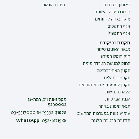
ביטחון ובטיחות
תעודת הוראה
חירום ועזרה ראשונה
מוקד בקרה לדיווחים
אגף התקשוב
אגף התפעול
תקנות וביקורת
מבקר האוניברסיטה
חוק חופש המידע
החוק למניעת הטרדה מינית
תקנון האוניברסיטה
תקנונים ונהלים
תקנון למניעת ניגוד אינטרסים
הצהרת נגישות
הגנת הפרטיות
מקס ואנה ווב, רמת-גן
5290002
תנאי שימוש באתר
טלפון:
9392* או 03-5317000
שימוש נאות במערכות המחשוב
מדיניות פרטיות מלגות
052-6171988
WhatsApp: