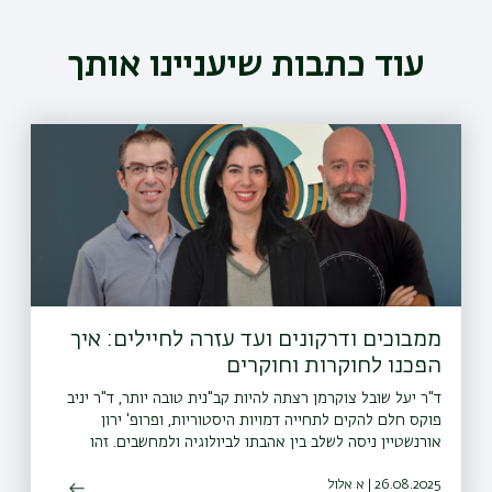
עוד כתבות שיעניינו אותך
ממבוכים ודרקונים ועד עזרה לחיילים: איך
הפכנו לחוקרות וחוקרים
ד"ר יעל שובל צוקרמן רצתה להיות קב"נית טובה יותר, ד"ר יניב
פוקס חלם להקים לתחייה דמויות היסטוריות, ופרופ' ירון
אורנשטיין ניסה לשלב בין אהבתו לביולוגיה ולמחשבים. זהו
סיפורם של שלושה מחוקרי בר-אילן שהפכו את תחום העניין
26.08.2025 | א אלול
שלהם למחקר ולמקצוע