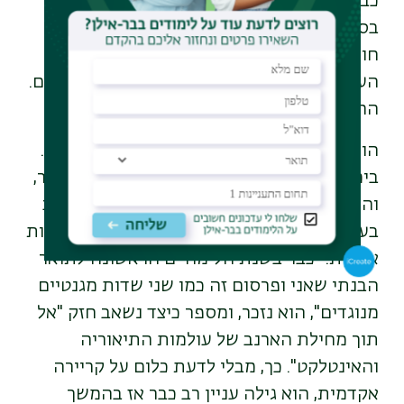
כבר המשיכה לקריירה עיתונאית מפוארת
בסוכנות ידיעות בינלאומית. כך יצא שאני היום
חוקר חדשות והיא עובדת בחדשות, ובארוחות
הערב אנחנו מתכסחים, אבל יודעים גם להשלים.
החיים מפתיעים".
הוא גדל בירושלים ולא חשב כלל על האקדמיה.
בימים ההם ניהלו הוריו משרד פרסום קטן בעיר,
והוא נרשם ללימודי תקשורת במטרה להשתלב
בעסק המשפחתי, אבל לחיים היו כנראה תוכניות
אחרות. "כבר בשנת הלימודים הראשונה לתואר
הבנתי שאני ופרסום זה כמו שני שדות מגנטיים
מנוגדים", הוא נזכר, ומספר כיצד נשאב חזק "אל
תוך מחילת הארנב של עולמות התיאוריה
והאינטלקט". כך, מבלי לדעת כלום על קריירה
אקדמית, הוא גילה עניין רב כבר אז בהמשך