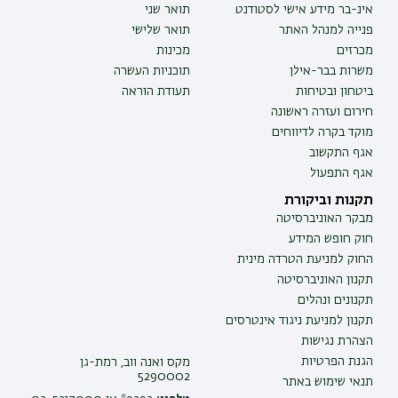
אינ-בר מידע אישי לסטודנט
תואר שני
פנייה למנהל האתר
תואר שלישי
מכרזים
מכינות
משרות בבר-אילן
תוכניות העשרה
ביטחון ובטיחות
תעודת הוראה
חירום ועזרה ראשונה
מוקד בקרה לדיווחים
אגף התקשוב
אגף התפעול
תקנות וביקורת
מבקר האוניברסיטה
חוק חופש המידע
החוק למניעת הטרדה מינית
תקנון האוניברסיטה
תקנונים ונהלים
תקנון למניעת ניגוד אינטרסים
הצהרת נגישות
הגנת הפרטיות
מקס ואנה ווב, רמת-גן
5290002
תנאי שימוש באתר