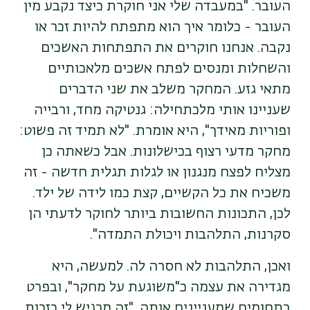
העובר. "במעבדה שלי אני חוקרת כיצד נקבע מין
העובר - כלומר איך הוא מתפתח להיות זכר או
נקבה. אנחנו חוקרים את התפתחות האשכים
והשחלות ומנסים לפתח אשכים מלאכותיים
מתאי גזע. המחקר משלב את שני הדברים
שעניינו אותי מלכתחילה: גנטיקה מחד, ורבייה
ופוריות מאידך", היא אומרת. "לא תמיד זה פשוט:
מחקר מדעי רצוף בכישלונות. אבל כשאתה כן
מצליח לפצח מנגנון או לגלות תגלית חדשה - זה
משכיח את כל הקשיים, קצת כמו לידה של ילד.
לכן, התכונות החשובות ביותר לחוקר לדעתי הן
סקרנות, התלהבות ויכולת התמדה".
ואכן, התלהבות לא חסרה לה. למעשה, היא
מגדירה את עצמה כ"משוגעת על מחקר", ובפרט
בתחומים שמעניינים אותה. "זה מרגיש לי כזכות