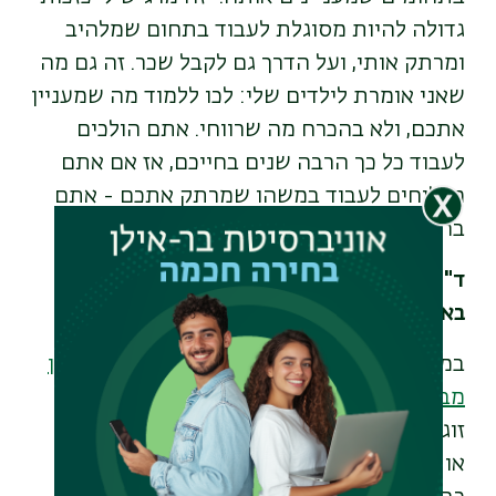
גדולה להיות מסוגלת לעבוד בתחום שמלהיב
ומרתק אותי, ועל הדרך גם לקבל שכר. זה גם מה
שאני אומרת לילדים שלי: לכו ללמוד מה שמעניין
אתכם, ולא בהכרח מה שרווחי. אתם הולכים
לעבוד כל כך הרבה שנים בחייכם, אז אם אתם
מצליחים לעבוד במשהו שמרתק אתכם - אתם
ברי מזל".
ד"ר יונתן אילן: העיתונאית והחוקר מתכסחים
בארוחת הערב
במהלך התואר הראשון שלו פגש
ד"ר יונתן אילן
מבית הספר לתקשורת
את מי שלימים תהיה
זוגתו. "כשסיימנו את התואר הראשון שכנעתי
אותה להמשיך איתי לתואר שני, ואחרי זה היא