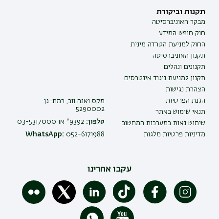
תקנות וביקורת
מבקר האוניברסיטה
חוק חופש המידע
החוק למניעת הטרדה מינית
תקנון האוניברסיטה
תקנונים ונהלים
תקנון למניעת ניגוד אינטרסים
הצהרת נגישות
הגנת הפרטיות
מקס ואנה ווב, רמת-גן
5290002
תנאי שימוש באתר
טלפון:
9392* או 03-5317000
שימוש נאות במערכות המחשוב
מדיניות פרטיות מלגות
052-6171988
WhatsApp:
עקבו אחרינו