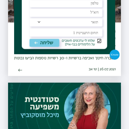
מיזם "קחו אתכם את הזבל" יקודם בעולם
כפורץ דרך
27 מועצות מקומיות ומועצות אזוריות חתמו על אמנת המיזם
והתחייבו לבצע הסברה, חינוך, ואכיפה ברוחו, החלו פעילויות
הסברה חינוך ואכיפה ברשויות ו-30 רשויות נוספות הביעו נכונות
להצטרף גם הן למיזם
26.07.2021 | טז אב