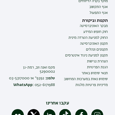
מוקד בקרה לדיווחים
אגף התקשוב
אגף התפעול
תקנות וביקורת
מבקר האוניברסיטה
חוק חופש המידע
החוק למניעת הטרדה מינית
תקנון האוניברסיטה
תקנונים ונהלים
תקנון למניעת ניגוד אינטרסים
הצהרת נגישות
הגנת הפרטיות
מקס ואנה ווב, רמת-גן
5290002
תנאי שימוש באתר
טלפון:
9392* או 03-5317000
שימוש נאות במערכות המחשוב
מדיניות פרטיות מלגות
052-6171988
WhatsApp:
עקבו אחרינו