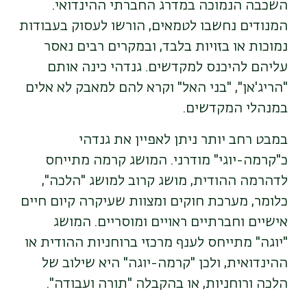
השכבה הנמוכה במדרג החברתי ההינדואי.
המנודים
נחשבו לטמאים, הורשו לעסוק בעבודות
נמוכות או בזויות בלבד, ובמקרים רבים נאסר
עליהם לה
י
כנס למקדשים. גנדהי כינה אותם
"הריג'אן", "בני האל" וקרא להם
ל
מאבק לא אלים
במנהלי המקדשים
.
במבט רחב יותר ניתן לאפיין את גנדהי
כ"קרמה-יוגי" מודרני. המושג קרמה מתייחס
לדהרמה ההודית, מושג קרוב למושג "הלכה",
כלומר, מערכת חוקים ומצוות שעיקרה קיום חיים
אישיים וחברתיים ראויים ומוסריים. המושג
"יוגה" מתייחס לענף מרכזי ברוחניות ההודית או
ההינדואית, ולכן "קרמה-יוגה" היא שילוב של
הלכה ורוחניות, או בהקבלה "תורה ועבודה".