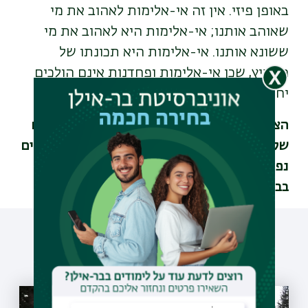
באופן פיזי. אין זה אי-אלימות לאהוב את מי
שאוהב אותנו; אי-אלימות היא לאהוב את מי
ששונא אותנו. אי-אלימות היא תכונתו של
האמיץ, שכן אי-אלימות ופחדנות אינם הולכים
יחדיו יותר ממים ומאש."
הצום השפיע השפעה עמוקה על הודו: מקדשים
שקודם לכן הייתה אסורה אליהם כניסת המנודים
נפתחו עתה עבורם, וכך גם הזכות להשתמש
בבארות מים שקודם לכן נחסמו בפניהם.
עוד כתבות שיעניינו אותך