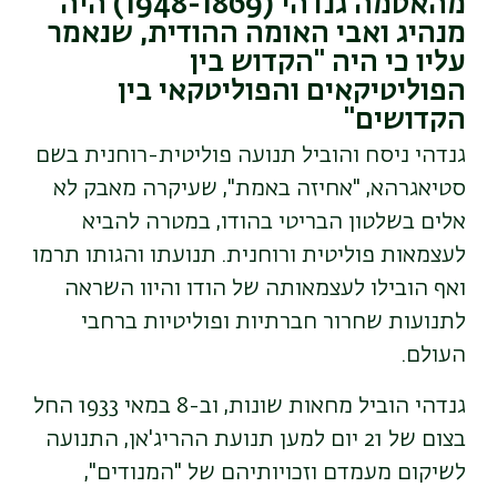
מהאטמה גנדהי (1948-1869) היה
מנהיג ואבי האומה ההודית, שנאמר
עליו כי היה "הקדוש בין
הפוליטיקאים והפוליטקאי בין
הקדושים"
גנדהי
ניסח והוביל תנועה פוליטית-רוחנית בשם
סטיאגרהא, "אחיזה באמת", שעיקרה מאבק לא
אלים בשלטון הבריטי בהודו, במ
טר
ה להביא
לעצמאות פוליטית ורוחנית. תנועתו והגותו תרמו
ואף
הובילו לעצמאותה של הודו
וה
יוו השראה
לתנועות שחרור חברתיות ופוליטיות ברחבי
העולם.
גנדהי הוביל מחאות שונות, וב-8
ב
מאי 1933 החל
בצום של 21
יום
למען תנועת ההריג'אן, התנועה
לשיקום מעמדם וזכויותיהם של "המנודים",