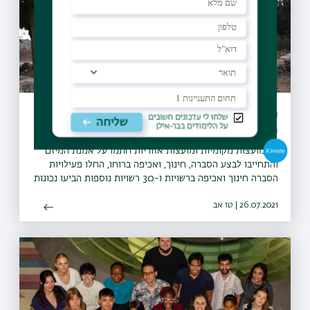
מיזם "קחו אתכם את הזבל" יקודם בעולם
כפורץ דרך
27 מועצות מקומיות ומועצות אזוריות חתמו על אמנת המיזם
והתחייבו לבצע הסברה, חינוך, ואכיפה ברוחו, החלו פעילויות
הסברה חינוך ואכיפה ברשויות ו-30 רשויות נוספות הביעו נכונות
להצטרף גם הן למיזם
26.07.2021 | טז אב