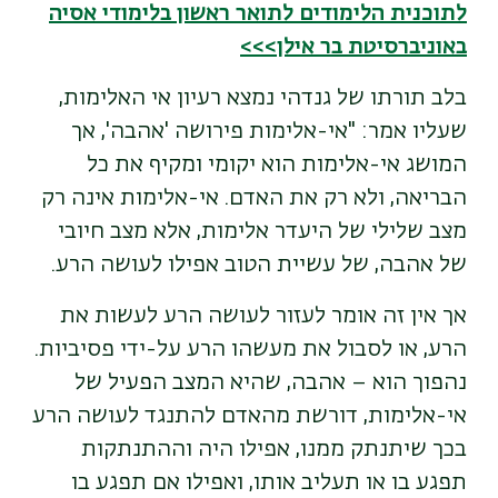
לתוכנית הלימודים לתואר ראשון בלימודי אסיה
באוניברסיטת בר אילן>>>
בלב תורתו של גנדהי נמצא רעיון אי האלימות,
ש
עליו אמר: "אי-אלימות פירושה 'אהבה', אך
ה
מושג אי-אלימות הוא יקומי ומקיף את כל
הבריאה, ולא רק את האדם. אי-אלימות אינה רק
מצב שלילי של ה
י
עדר אלימות, אלא מצב חיובי
של אהבה, של עשיית הטוב אפילו לעושה הרע.
אך אין זה אומר לעזור לעושה הרע לעשות את
הרע, או לסבול את מעשהו הרע ע
ל-יד
י פסיביות.
נהפוך הוא – אהבה, שהיא המצב הפעיל של
אי-אלימות, דורשת מהאדם להתנגד לעושה הרע
בכך ש
י
תנתק ממנו, אפילו היה וההתנתקות
תפגע בו או תעליב אותו, ואפילו אם תפגע בו