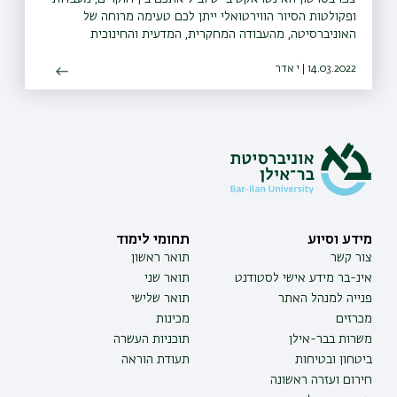
ופקולטות הסיור הווירטואלי ייתן לכם טעימה מרוחה של
האוניברסיטה, מהעבודה המחקרית, המדעית והחינוכית
המתקיימת בה, ומקשריה עם הקהילה.
14.03.2022 | י אדר
מידע וסיוע
תחומי לימוד
צור קשר
תואר ראשון
אינ-בר מידע אישי לסטודנט
תואר שני
פנייה למנהל האתר
תואר שלישי
מכרזים
מכינות
משרות בבר-אילן
תוכניות העשרה
ביטחון ובטיחות
תעודת הוראה
חירום ועזרה ראשונה