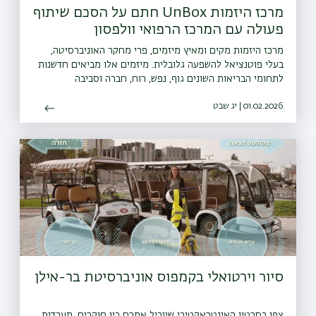
מרכז היזמות UnBox חתם על הסכם שיתוף
פעולה עם המרכז הרפואי וולפסון
מרכז היזמות מקים ומאיץ מיזמים, פרי מחקר האוניברסיטה,
בעלי פוטנציאל להשפעה גלובלית. מיזמים אלו מביאים חדשנות
לתחומי הבריאות השונים גוף, נפש, רוח, חברה וסביבה
01.02.2026 | יג שבט
סיור וירטואלי בקמפוס אוניברסיטת בר-אילן
צפו בסרטון האינטראקטיבי שיוביל אתכם בין חוקרים, מעבדות