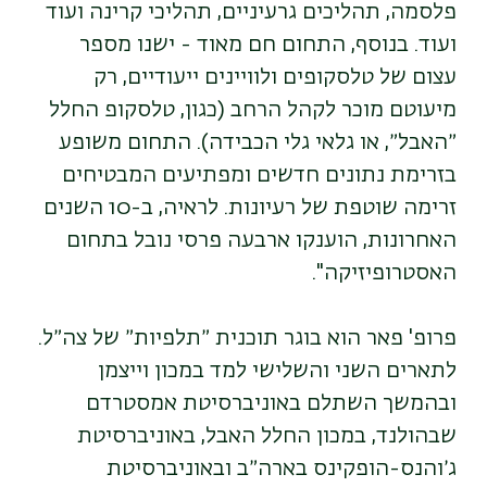
פלסמה, תהליכים גרעיניים, תהליכי קרינה ועוד
ועוד. בנוסף, התחום חם מאוד - ישנו מספר
עצום של טלסקופים ולוויינים ייעודיים, רק
מיעוטם מוכר לקהל הרחב (כגון, טלסקופ החלל
״האבל״, או גלאי גלי הכבידה). התחום משופע
בזרימת נתונים חדשים ומפתיעים המבטיחים
זרימה שוטפת של רעיונות. לראיה, ב-10 השנים
האחרונות, הוענקו ארבעה פרסי נובל בתחום
האסטרופיזיקה".
פרופ' פאר הוא בוגר תוכנית ״תלפיות״ של צה״ל.
לתארים השני והשלישי למד במכון וייצמן
ובהמשך השתלם באוניברסיטת אמסטרדם
שבהולנד, במכון החלל האבל, באוניברסיטת
ג׳והנס-הופקינס בארה״ב ובאוניברסיטת