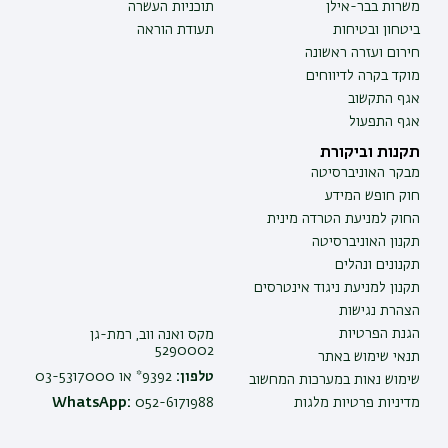
משרות בבר-אילן
תוכניות העשרה
ביטחון ובטיחות
תעודת הוראה
חירום ועזרה ראשונה
מוקד בקרה לדיווחים
אגף התקשוב
אגף התפעול
תקנות וביקורת
מבקר האוניברסיטה
חוק חופש המידע
החוק למניעת הטרדה מינית
תקנון האוניברסיטה
תקנונים ונהלים
תקנון למניעת ניגוד אינטרסים
הצהרת נגישות
הגנת הפרטיות
מקס ואנה ווב, רמת-גן
5290002
תנאי שימוש באתר
טלפון:
9392* או 03-5317000
שימוש נאות במערכות המחשוב
מדיניות פרטיות מלגות
052-6171988
WhatsApp: