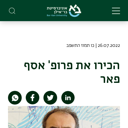
Skip
to
main
content
26.07.2022 | כו תמוז התשפב
הכירו את פרופ' אסף
פאר
תמונה