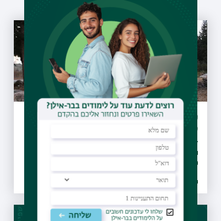
מיזם "קחו אתכם את הזבל" יקודם בעולם
כפורץ דרך
27 מועצות מקומיות ומועצות אזוריות חתמו על אמנת המיזם
והתחייבו לבצע הסברה, חינוך, ואכיפה ברוחו, החלו פעילויות
הסברה חינוך ואכיפה ברשויות ו-30 רשויות נוספות הביעו נכונות
להצטרף גם הן למיזם
26.07.2021 | טז אב