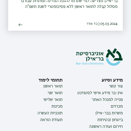
בר-אילן מצדיעה למי שתרמו להגנת המדינה ופותחת עבורם
מסלול קבלה לתואר ראשון ללא פסיכומטרי לשנת תשפ"ה
05.03.2024 | כד אדר
מידע וסיוע
תחומי לימוד
צור קשר
תואר ראשון
אינ-בר מידע אישי לסטודנט
תואר שני
פנייה למנהל האתר
תואר שלישי
מכרזים
מכינות
משרות בבר-אילן
תוכניות העשרה
ביטחון ובטיחות
תעודת הוראה
חירום ועזרה ראשונה