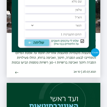
מיזם "קחו אתכם את הזבל" יקודם בעולם
כפורץ דרך
27 מועצות מקומיות ומועצות אזוריות חתמו על אמנת המיזם
והתחייבו לבצע הסברה, חינוך, ואכיפה ברוחו, החלו פעילויות
הסברה חינוך ואכיפה ברשויות ו-30 רשויות נוספות הביעו נכונות
להצטרף גם הן למיזם
26.07.2021 | טז אב