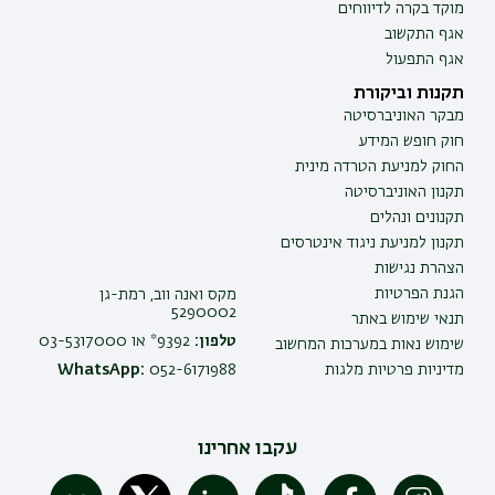
מוקד בקרה לדיווחים
אגף התקשוב
אגף התפעול
תקנות וביקורת
מבקר האוניברסיטה
חוק חופש המידע
החוק למניעת הטרדה מינית
תקנון האוניברסיטה
תקנונים ונהלים
תקנון למניעת ניגוד אינטרסים
הצהרת נגישות
הגנת הפרטיות
מקס ואנה ווב, רמת-גן
5290002
תנאי שימוש באתר
טלפון:
9392* או 03-5317000
שימוש נאות במערכות המחשוב
מדיניות פרטיות מלגות
052-6171988
WhatsApp:
עקבו אחרינו