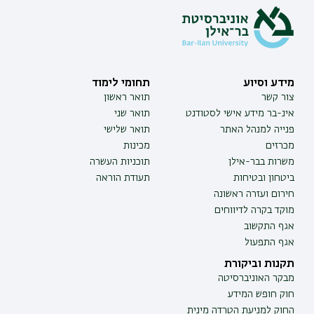
מידע וסיוע
תחומי לימוד
צור קשר
תואר ראשון
אינ-בר מידע אישי לסטודנט
תואר שני
פנייה למנהל האתר
תואר שלישי
מכרזים
מכינות
משרות בבר-אילן
תוכניות העשרה
ביטחון ובטיחות
תעודת הוראה
חירום ועזרה ראשונה
מוקד בקרה לדיווחים
אגף התקשוב
אגף התפעול
תקנות וביקורת
מבקר האוניברסיטה
חוק חופש המידע
החוק למניעת הטרדה מינית