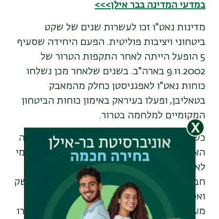
במדעי המדינה בבר אילן>>>
מדינות נאט"ו זכו לעשרות שנים של שקט
ביטחוני ויציבות פוליטית. הפעם היחידה שסעיף
5 הופעל הייתה לאחר התקפות הטרור של
9.11.2002 בארה"ב. בשנים שלאחר מכן נשלחו
כוחות נאט"ו לאפגניסטן כחלק מהמאבק
בטאליבן, ופעלו בעיראק באימון כוחות הביטחון
המקומיים למלחמה בטרור.
כשצבא רוסיה פלש לאוקראינה, נשאלה השאלה
האם נאט"ו תחוש לעזרת אוקראינה. באופן רשמי
לא הופעל סעיף 5 מכיוון שאוקראינה איננה
חברה בנאט"ו. אולם מאחורי הקלעים נשלחו נשק
ואספקה לכוחות האוקראינים, תוך זהירות
מעימות חזיתי מול הרוסים. הרוסים מצדם נזהרו