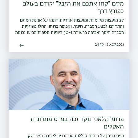
מיזם "קחו אתכם את הזבל" יקודם בעולם
כפורץ דרך
27 מועצות מקומיות ומועצות אזוריות חתמו על אמנת המיזם
והתחייבו לבצע הסברה, חינוך, ואכיפה ברוחו, החלו פעילויות
הסברה חינוך ואכיפה ברשויות ו-30 רשויות נוספות הביעו נכונות
להצטרף גם הן למיזם
26.07.2021 | טז אב
פרופ' מלאכי נוקד זכה בפרס פתרונות
האקלים
הפרס ניתן על פיתוח סוללות סודיום יון ליצירת תאי דלק