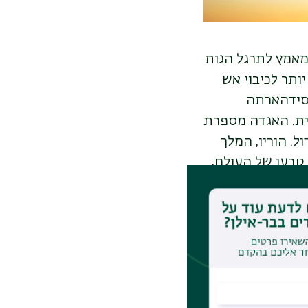
מאמץ לתרגל הגות
יותר לכיבוי אש
 סידהארתה
ית. האגדה מספרת
ל. הוריו, המלך
טבעו של העולם,
גות ומנעו ממנו
ו האמיתי של העולם, שהוא לידה,
ים. לאחר שש
ין נהנתנות ובין
: א. הכול סבל;