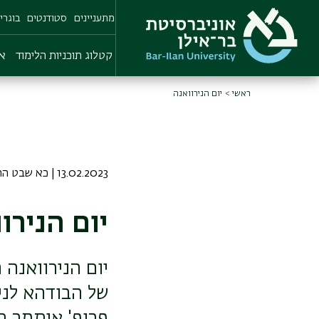
Skip
מתעניינים
סטודנטים
בוגרי
to
main
content
קטלוג תוכניות הלימוד
או
ראשי
יום הנירוואנה
13.02.2023 | כא שבט התשפג
יום הנירו
של הבודהא לני
פרופ' איתמר ת