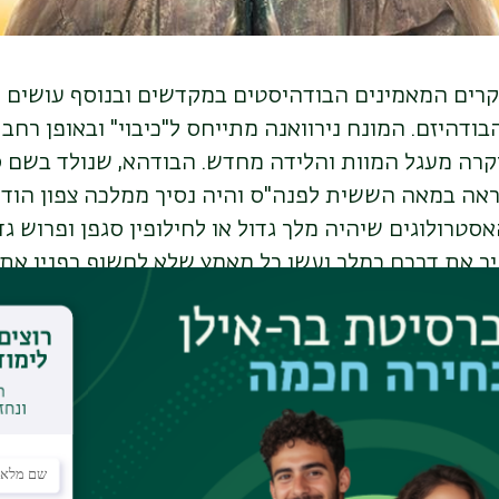
בקרים המאמינים הבודהיסטים במקדשים ובנוסף עושים 
ודהיזם. המונח נירוואנה מתייחס ל"כיבוי" ובאופן רחב 
קרה מעגל המוות והלידה מחדש. הבודהא, שנולד בשם
נראה במאה הששית לפנה"ס והיה נסיך ממלכה צפון הוד
סטרולוגים שיהיה מלך גדול או לחילופין סגפן ופרוש גדו
ך את דרכם כמלך ועשו כל מאמץ שלא לחשוף בפניו את 
ת הרצון לסגפנות ופרישות, ולכן הקיפו אותו בשלל תענו
לצאת מארמון. לכשיצא בסופו של דבר בגיל 29, נוכח בטבע
וכיוון שכך החליט לנטוש את הארמון ולבצע סיגופים קש
צונית הבין הבודהא שזו אינה הדרך, ובחר בדרך האמצע ב
רבע האמיתות העומדות בבסיס הדוקטרינה הבודהיסטית