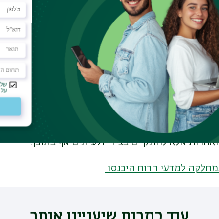
ג. ניתן להפסיק את הסבל; ד. הדרך כפולת השמונה הי
את עיקרי תורתו, יצא הבודהא להטיף את בשורתו וזו 
תפשטה הבשורה הבודהיסטית בהודו עצמה, אולם מאוח
במידה רבה הפכה לדוקטרינה המאחדת של אסיה כולה. 
 לעולם המערבי ובכלל זה לישראל, ואף דוד בן גוריון
שראל יצא למיאנמר (בורמה) כדי לתרגל בודהיזם. כיום 
ים ונשאלת השאלה, מהו סוד קסמו של הבודהיזם? נראה
הנותנת משמעות ל"כאן ולעכשיו", המסתכלת נכוחה אל
תמידים שבו, וזאת מבלי לטעון טענות דתיות כלשהן, כל
חרות אלא להתקיים בצידן ולעיתים אף בתוכן.
במחלקה למדעי הרוח היכנסו
עוד כתבות שיעניינו אותך