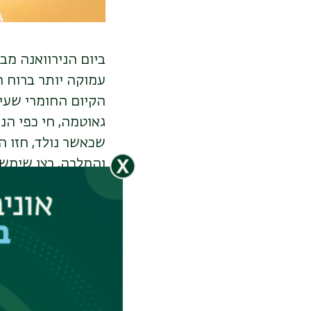
ביום הנירוואנה מ
עמוקה יותר ברוח הב
הקיום החומרי שעי
גאוטמה, חי כפי ה
שכאשר נולד, חזו הא
והמלכה, רצו שימשי
כדי שלא לעורר בו א
מחלה, זקנה ומוות 
שנים של סגפנות קי
סגפנות.
הבודהא ניסח את א