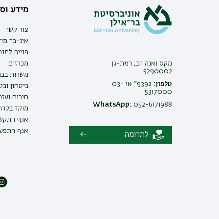
מידע וסי
צור קשר
אינ-בר מיד
פנייה למנ
מקס ואנה ווב, רמת-גן
מכרזים
5290002
משרות בבר
טלפון:
9392* או 03-
ביטחון ובט
5317000
חירום ועזר
WhatsApp:
052-6171988
מוקד בקרה 
אגף התקשו
אגף התפעו
לתרומה