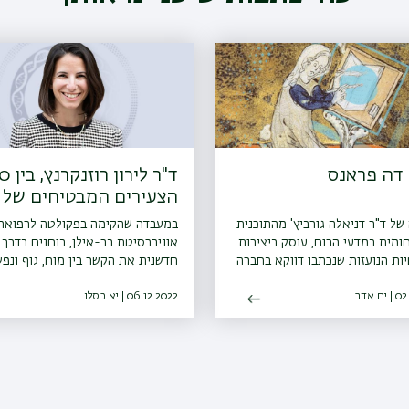
דה פראנס
ד"ר לירון ר
הצעירים המבטיחים של 
מרקר"
ל ד"ר דניאלה גורביץ' מהתוכנית
במעבדה שהקימה בפקולטה לרפואה
מית במדעי הרוח, עוסק ביצירות
אוניברסיטת בר-אילן, בוחנים בדרך
ות הנועזות שנכתבו דווקא בחברה
חדשנית את הקשר בין מוח, גוף ונפ
 של ימי הביניים
ח אדר
06.12.2022 | יא כסלו