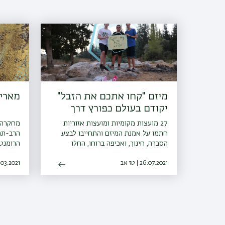
מיזם "קחו אתכם את הזבל"
מארי 
יקודם בעולם כפורץ דרך
27 מועצות מקומיות ומועצות אזוריות
מחקרה ש
חתמו על אמנת המיזם והתחייבו לבצע
הרב-תחו
הסברה, חינוך, ואכיפה ברוחו, החלו
הרומנטי
פעילויות הסברה חינוך ואכיפה ברשויות
השמרנית
26.07.2021 | טז אב
ו-30 רשויות נוספות הביעו נכונות
02.03.2021 | י
להצטרף גם הן למיזם