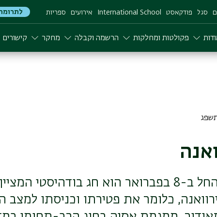
לתרומה
ם
סגל
פודקאסט
International School
אירועים
ספריות
דות
פקולטות ומחלקות
הרשמה וקבלה
מחקר
קישורים
ואנה
יום הנירוואנה החל ב-8 בפברואר הוא חג בודהיסטי ה
רוואנה, כלומר את פטירתו וכניסתו למצב ה
אודור, ממגמת אסיה בחוג הרב-תחומי במד