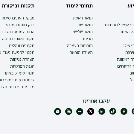
וע
תחומי לימוד
תקנות וביקורת
תואר ראשון
מבקר האוניברסיטה
ע אישי לסטודנט
תואר שני
חוק חופש המידע
הל האתר
תואר שלישי
החוק למניעת הטרדה 
מכינות
תקנון האוניברסיטה
-אילן
תוכניות העשרה
תקנונים ונהלים
יחות
תעודת הוראה
תקנון למניעת ניגוד 
ה ראשונה
הצהרת נגישות
לדיווחים
הגנת הפרטיות
ב
תנאי שימוש באתר
ל
שימוש נאות במערכו
מדיניות פרטיות מלגו
עקבו אחרינו