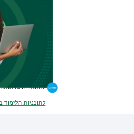
ב. יש סיבה לסבל; 
הסבל. לאחר שניסח 
מרשימה. בתחילה ה
בכל רחבי אסיה, ו
התפשט הבודהיזם גם
הראשון של מדינת י
מתרגלי בודהיזם רב
מציע השקפת עולם 
הסבל והשינויים המ
להתחרות בדתות הא
לתוכניות הלימוד 