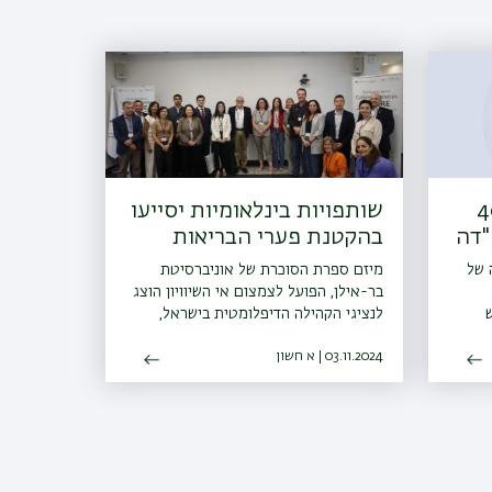
וזנקרנץ, בין 40
שותפויות בינלאומיות יסייעו
"דה
בהקטנת פערי הבריאות
בפריפריה
 של
מיזם ספרת הסוכרת של אוניברסיטת
בר-אילן, הפועל לצמצום אי השיוויון הוצג
ש
לנציגי הקהילה הדיפלומטית בישראל,
בשאיפה ליצור שיתופי פעולה בינלאומיים
03.11.2024 | א חשון