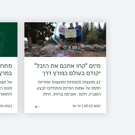
מיזם "קחו אתכם את הזבל"
מתחיל
יקודם בעולם כפורץ דרך
במרץ 023
27 מועצות מקומיות ומועצות אזוריות
אל תפספ
חתמו על אמנת המיזם והתחייבו לבצע
מגוון ר
הסברה, חינוך, ואכיפה ברוחו, החלו
ולתואר 
פעילויות הסברה חינוך ואכיפה ברשויות
26.07.2021 | טז אב
ו-30 רשויות נוספות הביעו נכונות
04.01.2023 | 
להצטרף גם הן למיזם