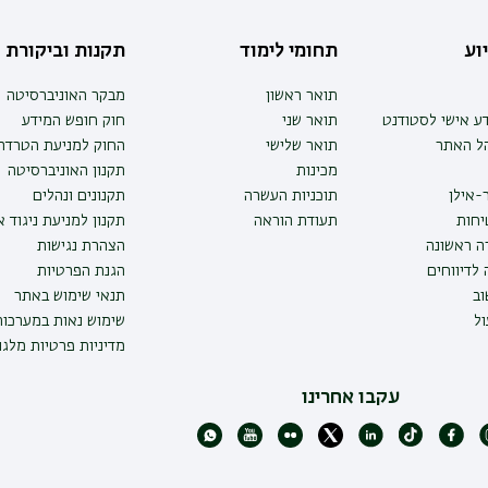
וע
תחומי לימוד
תקנות וביקורת
תואר ראשון
מבקר האוניברסיטה
ע אישי לסטודנט
תואר שני
חוק חופש המידע
הל האתר
תואר שלישי
החוק למניעת הטרדה 
מכינות
תקנון האוניברסיטה
-אילן
תוכניות העשרה
תקנונים ונהלים
יחות
תעודת הוראה
תקנון למניעת ניגוד 
ה ראשונה
הצהרת נגישות
לדיווחים
הגנת הפרטיות
ב
תנאי שימוש באתר
ל
שימוש נאות במערכו
מדיניות פרטיות מלגו
עקבו אחרינו