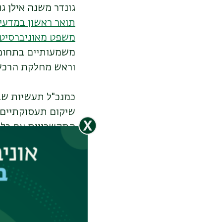
גונדר משנה אילן ג
תואר ראשון במדעי
משפט מאוניברסיטת
משמעותיים בתחום 
וראש מחלקת הרכש
כמנכ"ל תעשיות שב"
שיקום תעסוקתיים ה
התקשרויות עם כלל 
של קורסי הכשרה מ
כ-2,000 למ
הגורמים השונים בכ