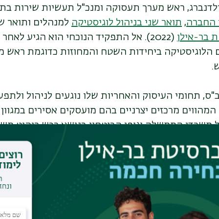
ולדנברג, ראש מערך תעסוקה ומנכ"ל תעשיות שירות בתי 
 החברה
,
תואר שני בניהול לוגיסטיקה
למנהלים ותואר שני
 בר-אילן
(2022). אל התפקיד הנוכחי הוא הגיע לאח
הלוגיסטיקה ביחידות השטח והמחוזות כדוגמת ראש מ
.
ס, תחומי העיסוק והאחריות שלו נוגעים לניהול ולתפ
מהווים מרכזים יצרניים בהם מועסקים אסירים במגוון ע
משרדי הממשלה וגופי הביטחון בנושא רכש ריהוט משרד
קצועית במגוון תחומים ומקצועות מבוקשים במשק.
"באופן כללי" מסביר גולדנברג,
ביטחוניים שאינם מועסקים בעבודות יצרניות ו-000
טרת שיקומם. לתעסוקת האסירים יש יתרונות רבים: אסיר ע
לא. העבודה מייצרת לו שגרת יום ותורמת לדימוי ולביטח