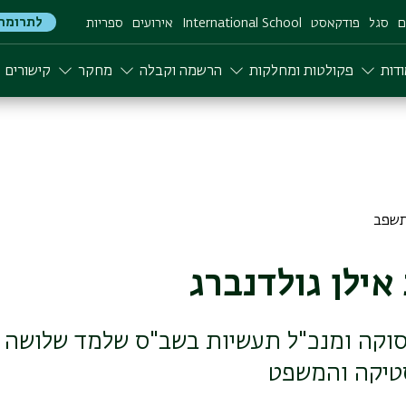
לתרומה
ם
סגל
פודקאסט
International School
אירועים
ספריות
דות
פקולטות ומחלקות
הרשמה וקבלה
מחקר
קישורים
אילן גולדנברג
וקה ומנכ"ל תעשיות בשב"ס שלמד שלושה 
סטיקה והמשפט