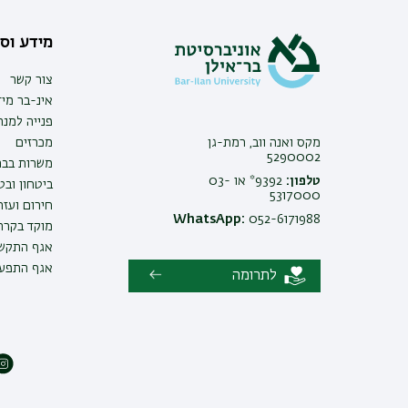
מידע וסי
צור קשר
אינ-בר מיד
פנייה למנ
מקס ואנה ווב, רמת-גן
מכרזים
5290002
משרות בבר
טלפון:
9392* או 03-
ביטחון ובט
5317000
חירום ועזר
WhatsApp:
052-6171988
מוקד בקרה 
אגף התקשו
אגף התפעו
לתרומה