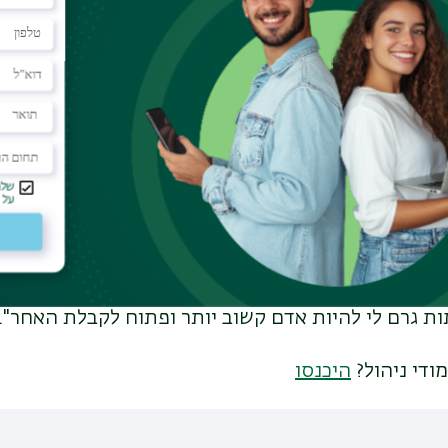
ם על תעסוקה כגורם שמצמצם את שיעור הרצידיביזם (
רג מדגיש הוא זה הכלכלי-חברתי. "התגמול שהאסירים מר
לאסיר להשתקם, לתמוך במשפחתו, לייצר לעצמו חיסכ
ובות לגורמים מחוץ לכלא".
בחר ללמוד את תחומי הלוגיסטיקה והמשפט בעקבות עיס
 בשב"ס. הלימודים שלי היוו את המפתח להתמקצעות ו
. "המרקם החברתי הייחודי של אוניברסיטת בר אילן ש
ת גרם לי להיות אדם קשוב יותר ופתוח לקבלת האחר".
ודי ניהול?
היכנסו