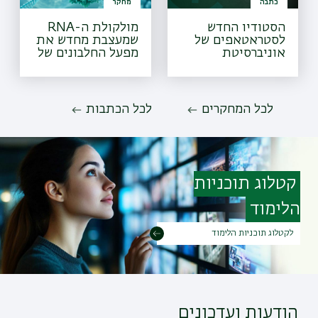
כתבה
מחקר
הסטודיו החדש
מולקולת ה-RNA
לסטראטאפים של
שמעצבת מחדש את
אוניברסיטת
מפעל החלבונים של
בר-אילן
הטפיל
לכל המחקרים
לכל הכתבות
קטלוג תוכניות
הלימוד
לקטלוג תוכניות הלימוד
הודעות ועדכונים