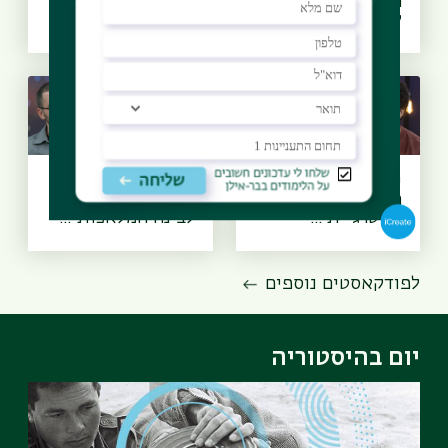
הופכים למידה
מלאכותית, עידן
לזיכרון? א...
הרובוטים - ד״ר...
יסודות הביטחון -
בינו לבינה
האם לישראל יש
מלאכותית - האם
אסטרגיית ...
לבינה המלאכותי...
לפודקאסטים נוספים
יום בהיסטוריה