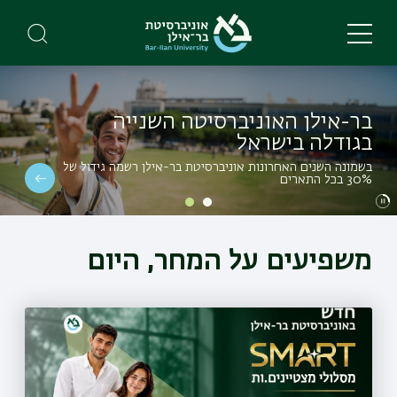
Skip
to
main
content
בר-אילן האוניברסיטה השנייה
בגודלה בישראל
בשמונה השנים האחרונות אוניברסיטת בר-אילן רשמה גידול של
30% בכל התארים
משפיעים על המחר, היום