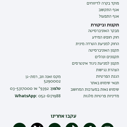
מוקד בקרה לדיווחים
אגף התקשוב
אגף התפעול
תקנות וביקורת
מבקר האוניברסיטה
חוק חופש המידע
החוק למניעת הטרדה מינית
תקנון האוניברסיטה
תקנונים ונהלים
תקנון למניעת ניגוד אינטרסים
הצהרת נגישות
הגנת הפרטיות
מקס ואנה ווב, רמת-גן
5290002
תנאי שימוש באתר
טלפון:
9392* או 03-5317000
שימוש נאות במערכות המחשוב
מדיניות פרטיות מלגות
052-6171988
WhatsApp:
עקבו אחרינו