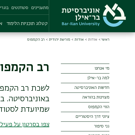
Skip
מתעניינים
סטודנטים
בוגרי
to
main
content
קטלוג תוכניות הלימוד
או
ראשי
אודות
אודות
מורשת יהודית
רב הקמפוס
רב הקמפו
מי אנחנו
Main
למה בר-אילן
Menu
לשכת רב הקמפוס
חדשות האוניברסיטה
מצוינות בהוראה
באוניברסיטה. ב
הווי הקמפוס
שמיועדת לסטודנ
ציוני דרך היסטוריים
צפו בסרטון על פעי
גני סיפור