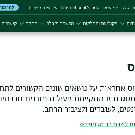
לתרומה
ם
סגל
פודקאסט
International School
אירועים
ספריות
דות
פקולטות ומחלקות
הרשמה וקבלה
מחקר
קישורים
ס
 אחראית על נושאים שונים הקשורים לתחו
מסגרת זו מתקיימת פעילות תורנית חברתי
טים, לעובדים ולציבור הרחב.
לות לשכת רב הקמפוס>