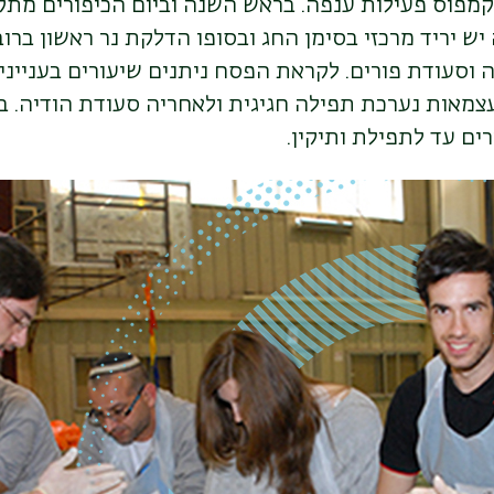
קמפוס פעילות ענפה. בראש השנה וביום הכיפורים מתק
 יש יריד מרכזי בסימן החג ובסופו הדלקת נר ראשון ברוב
ה וסעודת פורים. לקראת הפסח ניתנים שיעורים בענייני
העצמאות נערכת תפילה חגיגית ולאחריה סעודת הודיה. ב
ים עד לתפילת ותיקין.