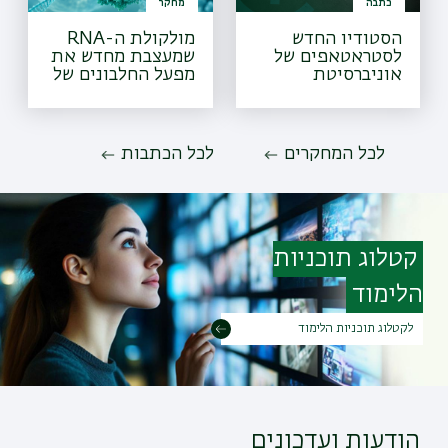
כתבה
מחקר
הסטודיו החדש
מולקולת ה-RNA
לסטראטאפים של
שמעצבת מחדש את
אוניברסיטת
מפעל החלבונים של
בר-אילן
הטפיל
לכל המחקרים
לכל הכתבות
קטלוג תוכניות
הלימוד
לקטלוג תוכניות הלימוד
הודעות ועדכונים