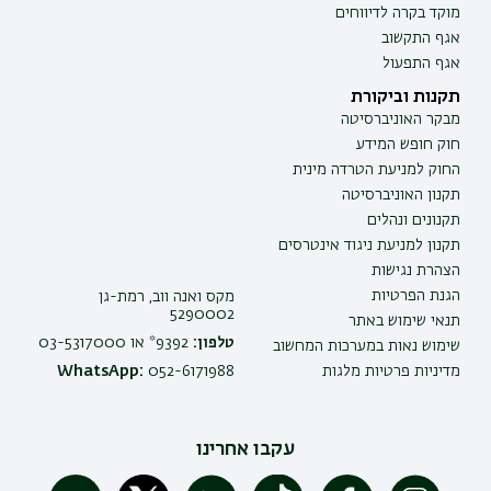
מוקד בקרה לדיווחים
אגף התקשוב
אגף התפעול
תקנות וביקורת
מבקר האוניברסיטה
חוק חופש המידע
החוק למניעת הטרדה מינית
תקנון האוניברסיטה
תקנונים ונהלים
תקנון למניעת ניגוד אינטרסים
הצהרת נגישות
הגנת הפרטיות
מקס ואנה ווב, רמת-גן
5290002
תנאי שימוש באתר
טלפון:
9392* או 03-5317000
שימוש נאות במערכות המחשוב
מדיניות פרטיות מלגות
052-6171988
WhatsApp:
עקבו אחרינו