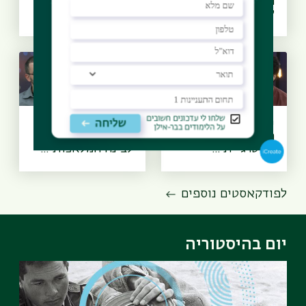
הופכים למידה
מלאכותית, עידן
לזיכרון? א...
הרובוטים - ד״ר...
יסודות הביטחון -
בינו לבינה
האם לישראל יש
מלאכותית - האם
אסטרגיית ...
לבינה המלאכותי...
לפודקאסטים נוספים
יום בהיסטוריה