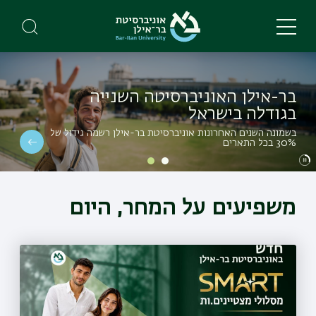
Skip
to
main
content
בר-אילן האוניברסיטה השנייה
בגודלה בישראל
בשמונה השנים האחרונות אוניברסיטת בר-אילן רשמה גידול של
30% בכל התארים
משפיעים על המחר, היום