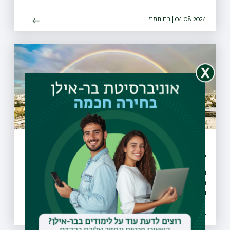
04.08.2024 | כח תמוז
תרומת ענק בשווי מיליארד שקל
לאוניברסיטת ...
התורם שהאמין בכוחו של המדע לחזק את החוסן הטכנולוגי של
מדינת ישראל בחר באוניברסיטת בר-אילן להגשים את חזונו.
נשיא האוניברסיטה, פרופ' אריה צבן: "התרומה תשמש להשקעות
במחקר. זהו המפתח לחברה וכלכלה משגשגת"
29.06.2024 | כב סיון