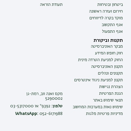
ביטחון ובטיחות
תעודת הוראה
חירום ועזרה ראשונה
מוקד בקרה לדיווחים
אגף התקשוב
אגף התפעול
תקנות וביקורת
מבקר האוניברסיטה
חוק חופש המידע
החוק למניעת הטרדה מינית
תקנון האוניברסיטה
תקנונים ונהלים
תקנון למניעת ניגוד אינטרסים
הצהרת נגישות
הגנת הפרטיות
מקס ואנה ווב, רמת-גן
5290002
תנאי שימוש באתר
טלפון:
9392* או 03-5317000
שימוש נאות במערכות המחשוב
מדיניות פרטיות מלגות
052-6171988
WhatsApp: