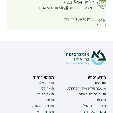
טלפון:
035318254
דוא"ל:
noa.vilchinsky@biu.ac.il
בניין 403, חדר 215
מידע וסיוע
תחומי לימוד
צור קשר
תואר ראשון
אינ-בר מידע אישי לסטודנט
תואר שני
פנייה למנהל האתר
תואר שלישי
מכרזים
מכינות
משרות בבר-אילן
תוכניות העשרה
ביטחון ובטיחות
תעודת הוראה