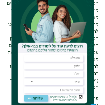
הסטודנטים והסטודנטיות שלה מבצעים מחקרים
מורכבים במספר בתי חולים בישראל כגון שיבא,
מאיר, הדסה, רמב"ם ובילינסון.
מחקריה פורסמו בכתבי עת מובילים בתחום וזכו
לתמיכה של קרנות מחקר רבות וביניהן קרן
המחקר של האיחוד האירופי (
ERC-ITN
) והקרן
הלאומית למדע. פרופ' וילצ'ינסקי זכתה בפרסים
על פועלה האקדמי כגון
פרס סגן הרקטור למרצה
מצטיין, ציון לשבח בתחרות לפיתוח טכנולוגי
להטבת מסע המטופל בבית החולים, של המרכז
רפואי וולפסון ו-אנבוקס בר אילן, ולאחרונה
(2021) ב -
Fellowship Award
מטעם האגודה
האירופאית לפסיכולוגיה רפואית.
פרופ' וילצ'ינסקי נושאת בתפקידים לאומיים