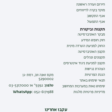
חירום ועזרה ראשונה
מוקד בקרה לדיווחים
אגף התקשוב
אגף התפעול
תקנות וביקורת
מבקר האוניברסיטה
חוק חופש המידע
החוק למניעת הטרדה מינית
תקנון האוניברסיטה
תקנונים ונהלים
תקנון למניעת ניגוד אינטרסים
הצהרת נגישות
הגנת הפרטיות
מקס ואנה ווב, רמת-גן
5290002
תנאי שימוש באתר
טלפון:
9392* או 03-5317000
שימוש נאות במערכות המחשוב
מדיניות פרטיות מלגות
052-6171988
WhatsApp:
עקבו אחרינו