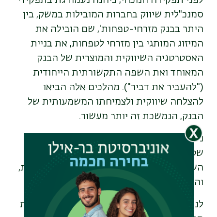
סמנכ"לית שיווק בחברות המובילות במשק, בין
היתר בבנק מזרחי-טפחות',
שם הובילה את
המיזוג המותגי בין מזרחי לטפחות, את בניית
האסטרטגיה השיווקית והמוצרית של הבנק
המאוחד ואת השפה התקשורתית הייחודית
("להעביר את דביר"). מהלכים אלה הביאו
להצלחה שיווקית ולצמיחתו המשמעותית של
הבנק, הנמשכת זה יותר מעשור.
נעמה החלה את דרכה המקצועית בחברת
שטראוס, שם מילאה כמה תפקידים בתחום
השיווק - כמנהלת מותג, מנהלת שיווק וכיועצת,
והיא אף הקימה בחברה יחידה עסקית.
לנעמה תואר שני בשיווק ופרסום מאוניברסיטת