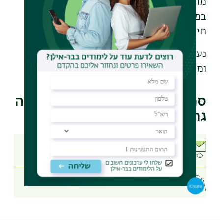
מרקט במילווקי ארה"ב, ותואר ראשון
בפסיכולוגיה וספרות אנגלית מאוניברסיטת
חיפה.
נעמה חברה בנבחרת הדירקטורים של ישראל,
ומכהנת בעשור האחרון בדירקטוריונים שונים.
סמנכ"ל שיווק ופיתוח עסקי, נעמה
גת
טלפון:
03-5318595
דוא"ל:
naama.gat@biu.ac.il
בניין 300