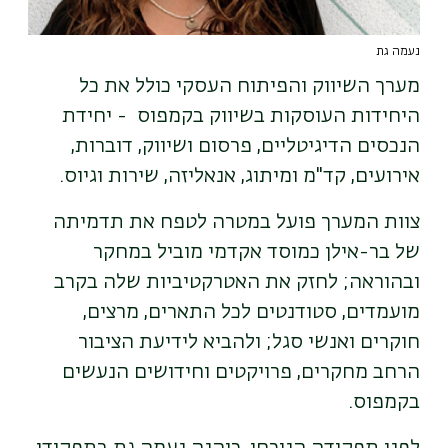
נעמה גת
מערך השיווק והפיתוח העסקי כולל את כל
היחידות העוסקות בשיווק בקמפוס - יחידת
הנכסים הדיגיטליים, פרסום ושיווק, דוברות,
אירועים, קד"מ ומיתוג, אנאליזה, שירות וגיוס.
צוות המערך פועל במטרה לטפח את תדמיתה
של בר-אילן כמוסד אקדמי מוביל במחקר
ובהוראה; לחזק את האטרקטיביות שלה בקרב
מועמדים, סטודנטים לכל התארים, מרצים,
חוקרים ואנשי סגל; ולהביא לידיעת הציבור
הרחב מחקרים, פרויקטים וחידושים הנעשים
בקמפוס.
לפני תפקידה הנוכחי, כיהנה נעמה גת בתפקידי