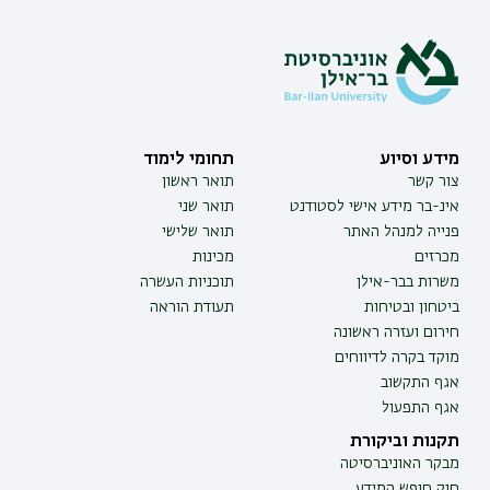
מידע וסיוע
תחומי לימוד
צור קשר
תואר ראשון
אינ-בר מידע אישי לסטודנט
תואר שני
פנייה למנהל האתר
תואר שלישי
מכרזים
מכינות
משרות בבר-אילן
תוכניות העשרה
ביטחון ובטיחות
תעודת הוראה
חירום ועזרה ראשונה
מוקד בקרה לדיווחים
אגף התקשוב
אגף התפעול
תקנות וביקורת
מבקר האוניברסיטה
חוק חופש המידע