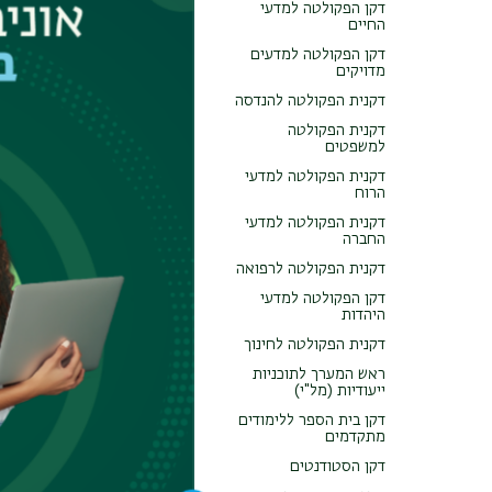
דקן הפקולטה למדעי
המנכ"
החיים
התפעול, שייעודו יצ
דקן הפקולטה למדעים
מדויקים
לכ-20,000
דקנית הפקולטה להנדסה
של משאבי הארגון.
דקנית הפקולטה
למשפטים
עופר שרגאי למד לתו
דקנית הפקולטה למדעי
הרוח
דקנית הפקולטה למדעי
החברה
דקנית הפקולטה לרפואה
דקן הפקולטה למדעי
סמנכ"ל לתכנון
היהדות
דקנית הפקולטה לחינוך
ראש המערך לתוכניות
ייעודיות (מל"י)
דקן בית הספר ללימודים
מתקדמים
דקן הסטודנטים