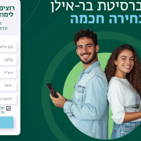
ל. ב-2016 אוחד אגף הלוגיסטיקה והרכש עם אגף הבינוי, התחזוקה 
ירת נקודת ממשק אחת לכל מרכיבי השירות בתחומי התפ
 באי הקמפוס - סטודנטים, חוקרים, סגל אקדמי וסגל מנהלי, תוך 
אר שני בפקולטה למשפטים באוניברסיטת בר-אילן.
 ולתפעול, עופר שרגאי
טלפון:
03-5318553
דוא"ל:
gay@biu.ac.il