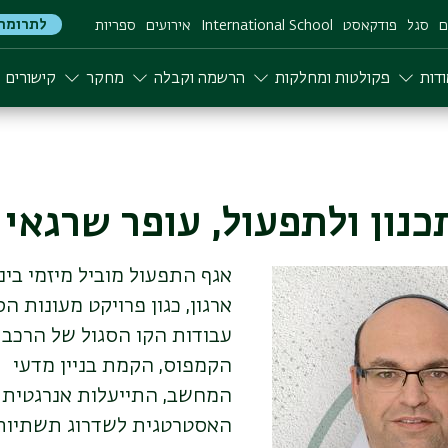
לתרומה
ם
סגל
פודקאסט
International School
אירועים
ספריות
דות
פקולטות ומחלקות
הרשמה וקבלה
מחקר
קישורים
כנון ולתפעול, עופר שרגאי
אגף התפעול מוביל מיזמי בינ
ארגון, כגון פרויקט מעונות ה
עבודות הקו הסגול של הרכ
הקמפוס, הקמת בניין מדעי
המחשב, התייעלות אנרגטית 
האסטרטגית לשדרוג תשתיות