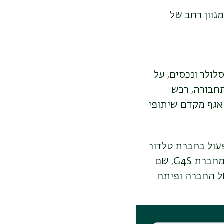
 עובדים ומגוון רחב של
סלולר ונכסים, על
תחבורה, רכש
האגף
מקדם שיתופי
עול בחברת טלדור
ע מחברת
G4S
, שם
של החברה ופיתח
תפקיד ממלא מקום