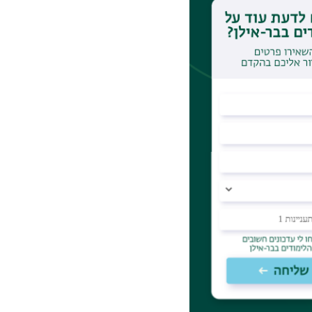
והפיתוח, והוקם אגף
עול והלוגיסטיקה
ניצול מיטבי ויעיל
ofer.shra