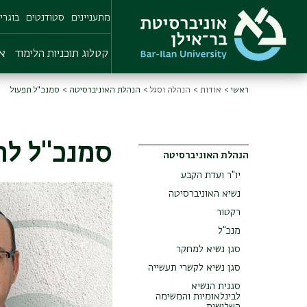
Skip
מתעניינים
סטודנטים
בוגרי
to
main
content
קטלוג תוכניות הלימוד
או
ראשי
אודות
הנהלה וסגל
הנהלת האוניברסיטה
סמנכ"ל תפעול
סמנכ"ל לת
הנהלת האוניברסיטה
Main
יו"ר ועדת הקבע
Menu
תמונה
נשיא האוניברסיטה
רקטור
מנכ"ל
סגן נשיא למחקר
סגן נשיא לקשרי תעשייה
סגנית הנשיא
לבינלאומיות והמשימה