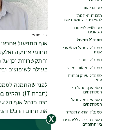
השלישית
סגן הרקטור
תוכנית "אילנות"
למצטיינים לתואר ראשון
סגן נשיא לפיתוח
משאבים
עופר שרגאי
סמנכ"ל תפעול
אגף התפעול אחראי על
סמנכ"ל למנהל ולמשאבי
תחומי אחזקה ואלקטרו
אנוש
סמנכ"ל כספים
והתקשרויות וכן על 
סמנכ"ל תקשוב ומידע
פעולה לשיפוצים ובינ
סמנכ"ל שיווק ופיתוח
עסקי
לפני שהתמנה לסמנכ"
ראש אגף מנהל ודקן
הסטודנטים
(חברת
IT
), והקים ב
ראש אקדמי למנהל
היה מנהל אגף הלוגי
הסטודנטים
את תחום הרכש והנצי
סמנכ"ל הוראה ולמידה
ראשת היחידה ללימודים
בין תחומיים
ב-2013, במקב